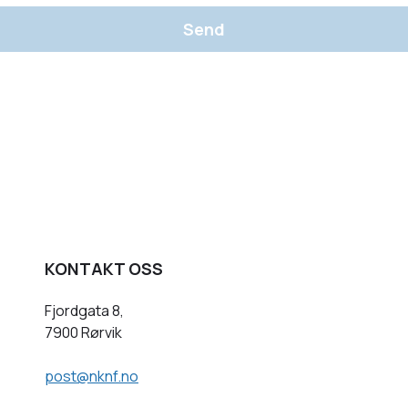
Send
KONTAKT OSS
Fjordgata 8,
7900 Rørvik
post@nknf.no