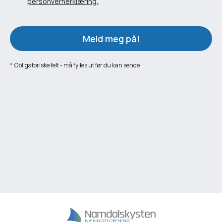
personvernerklæring.
.
Meld meg på!
*
Obligatoriske felt - må fylles ut før du kan sende