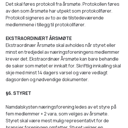
Det skal føres protokoll fra årsmøte. Protokollen føres
av den som årsmøte har utpekt som protokollfører.
Protokoll signeres av to av de tilstedeværende
medlemmene i tillegg til protokollfører.
EKSTRAORDINÆRT ÅRSMØTE
Ekstraordinær Årsmøte skal avholdes når styret eller
minst en tredjedel av næringsforeningens medlemmer
krever det. Ekstraordinær Årsmøte kan bare behandle
de saker som møtet er innkalt for. Skriftlig innkalling skal
skje med minst 14 dagers varsel og være vedlagt
dagsorden og nødvendige dokumenter.
§6. STYRET
Namdalskysten næringsforening ledes av et styre på
fem medlemmer + 2 vara, som velges av årsmøte.
Styret skal være mest mulig representativt for de
bransjer foreningen omfatter. Styret velger en