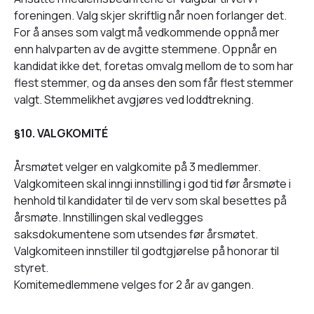
foreningen. Valg skjer skriftlig når noen forlanger det.
For å anses som valgt må vedkommende oppnå mer
enn halvparten av de avgitte stemmene. Oppnår en
kandidat ikke det, foretas omvalg mellom de to som har
flest stemmer, og da anses den som får flest stemmer
valgt. Stemmelikhet avgjøres ved loddtrekning.
§
10. VALGKOMITÉ
Årsmøtet velger en valgkomite på 3 medlemmer.
Valgkomiteen skal inngi innstilling i god tid før årsmøte i
henhold til kandidater til de verv som skal besettes på
årsmøte. Innstillingen skal vedlegges
saksdokumentene som utsendes før årsmøtet.
Valgkomiteen innstiller til godtgjørelse på honorar til
styret.
Komitemedlemmene velges for 2 år av gangen.