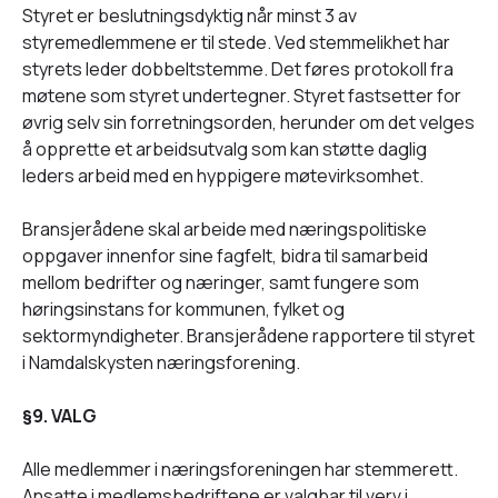
Styret er beslutningsdyktig når minst 3 av
styremedlemmene er til stede. Ved stemmelikhet har
styrets leder dobbeltstemme. Det føres protokoll fra
møtene som styret undertegner. Styret fastsetter for
øvrig selv sin forretningsorden, herunder om det velges
å opprette et arbeidsutvalg som kan støtte daglig
leders arbeid med en hyppigere møtevirksomhet.
Bransjerådene skal arbeide med næringspolitiske
oppgaver innenfor sine fagfelt, bidra til samarbeid
mellom bedrifter og næringer, samt fungere som
høringsinstans for kommunen, fylket og
sektormyndigheter. Bransjerådene rapportere til styret
i Namdalskysten næringsforening.
§9. VALG
Alle medlemmer i næringsforeningen har stemmerett.
Ansatte i medlemsbedriftene er valgbar til verv i