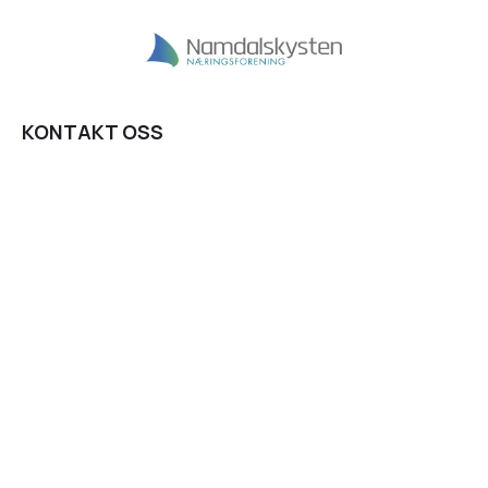
KONTAKT OSS
Fjordgata 8,
7900 Rørvik
post@nknf.no
INFORMASJON
Personvernserklæring
Cookies informasjon