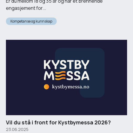
Er du mellom 18 og 35 år og har et brennende
engasjement for...
Kompetanse og kunnskap
Vil du stå i front for Kystbymessa 2026?
23.06.2025