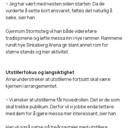
– Jeg har vært med nesten siden starten. Da de
vurderte å sette bort ansvaret, føltes det naturlig å
søke, sier han.
Gjennom Stormsteg vil han både videreføre
tradisjonene og løfte messa inn i nye rammer. Rammene
rundt nye Sinkaberg Arena gir blant annet rom for
større stands og mer aktivitet.
Utstillerfokus og langsiktighet
Arnø understreker at utstillerne fortsatt skal være
kjernen i arrangementet.
– Vi ønsker at utstillerne får hovedrollen. Det er de som
skal trekke publikum. Derfor vil vi jobbe enda tettere
med dem for å gjøre messa mer interessant, sier han.
Han vil også satse på treårsavtaler med utstillere,