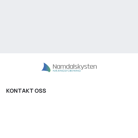
KONTAKT OSS
Fjordgata 8,
7900 Rørvik
post@nknf.no