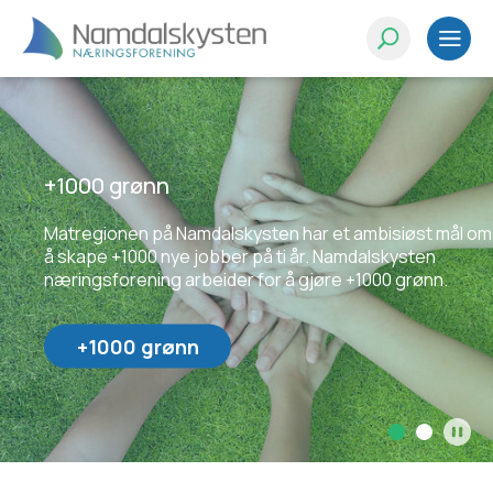
+1000 grønn
Matregionen på Namdalskysten har et ambisiøst mål om
Sammen om +1000
å skape +1000 nye jobber på ti år. Namdalskysten
næringsforening arbeider for å gjøre +1000 grønn.
Plusstusen - jobbe, bo og leve på Namdalskysten.
+1000 grønn