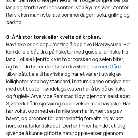
land og storhavet i horisonten. Ved Ryumsjøen utenfor
Rørvik kan man nyte late sommerdager i sola, grilling og
bading.
8: Å få stor torsk eller kveite på kroken.
Havfiske er en populær ting å oppleve i Nærøysund. Her
kan du leie båt, dra på fisketur med guide eller fiske fra
land. Lokale kjentfolk vet hvor torsken og seien biter,
og hvor du fisker de største kveitene.
Løvøen Gård
tilbyr båtutleie til havfiske og har et variert utvalg av
leiligheter med høy standard, i naturskjønne omgivelser
med det beste Trøndelagskysten har å by på av fiske
og fugleliv. Arve Moe Ramstad tilbyr gjennom selskapet
Sjøsterk både sjøtaxi og opplevelser med havfiske. Han
har vokst opp med en familie som har livnært seg av
havet, og brenner for bærekraftig forvaltning av det
norske naturlandskapet. Derfor finner han det utrolig
givende å kunne gi flotte naturopplevelser gjennom