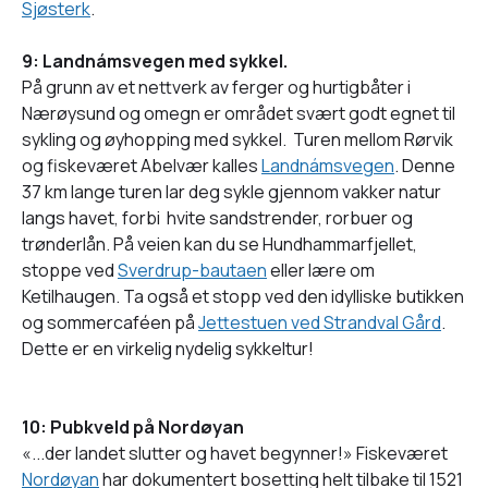
Sjøsterk
.
9: Landnámsvegen med sykkel.
På grunn av et nettverk av ferger og hurtigbåter i
Nærøysund og omegn er området svært godt egnet til
sykling og øyhopping med sykkel. Turen mellom Rørvik
og fiskeværet Abelvær kalles
Landnámsvegen
. Denne
37 km lange turen lar deg sykle gjennom vakker natur
langs havet, forbi hvite sandstrender, rorbuer og
trønderlån. På veien kan du se Hundhammarfjellet,
stoppe ved
Sverdrup-bautaen
eller lære om
Ketilhaugen. Ta også et stopp ved den idylliske butikken
og sommercaféen på
Jettestuen ved Strandval Gård
.
Dette er en virkelig nydelig sykkeltur!
10: Pubkveld på Nordøyan
«...der landet slutter og havet begynner!» Fiskeværet
Nordøyan
har dokumentert bosetting helt tilbake til 1521