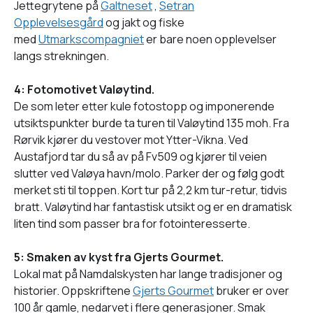
Jettegrytene på
Galtneset
,
Setran
Opplevelsesgård
og jakt og fiske
med
Utmarkscompagniet
er bare noen opplevelser
langs strekningen.
4: Fotomotivet Valøytind.
De som leter etter kule fotostopp og imponerende
utsiktspunkter burde ta turen til Valøytind 135 moh. Fra
Rørvik kjører du vestover mot Ytter-Vikna. Ved
Austafjord tar du så av på Fv509 og kjører til veien
slutter ved Valøya havn/molo. Parker der og følg godt
merket sti til toppen. Kort tur på 2,2 km tur-retur, tidvis
bratt. Valøytind har fantastisk utsikt og er en dramatisk
liten tind som passer bra for fotointeresserte.
5: Smaken av kyst fra Gjerts Gourmet.
Lokal mat på Namdalskysten har lange tradisjoner og
historier. Oppskriftene
Gjerts Gourmet
bruker er over
100 år gamle, nedarvet i flere generasjoner. Smak