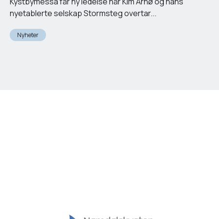
Kystbymessa får ny ledelse når Kim Arnø og hans
nyetablerte selskap Stormsteg overtar...
Nyheter