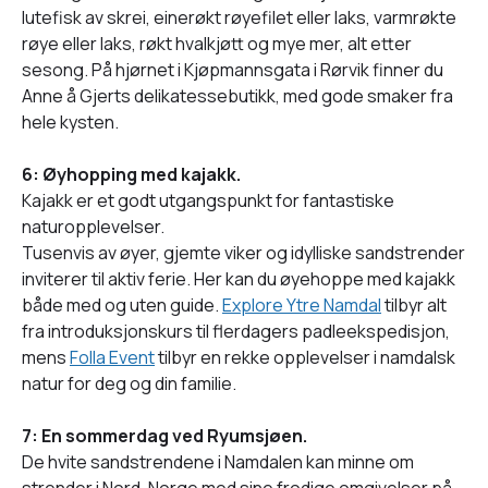
lutefisk av skrei, einerøkt røyefilet eller laks, varmrøkte
røye eller laks, røkt hvalkjøtt og mye mer, alt etter
sesong. På hjørnet i Kjøpmannsgata i Rørvik finner du
Anne å Gjerts delikatessebutikk, med gode smaker fra
hele kysten.
6: Øyhopping med kajakk.
Kajakk er et godt utgangspunkt for fantastiske
naturopplevelser.
Tusenvis av øyer, gjemte viker og idylliske sandstrender
inviterer til aktiv ferie. Her kan du øyehoppe med kajakk
både med og uten guide.
Explore Ytre Namdal
tilbyr alt
fra introduksjonskurs til flerdagers padleekspedisjon,
mens
Folla Event
tilbyr en rekke opplevelser i namdalsk
natur for deg og din familie.
7: En sommerdag ved Ryumsjøen.
De hvite sandstrendene i Namdalen kan minne om
strender i Nord-Norge med sine frodige omgivelser på