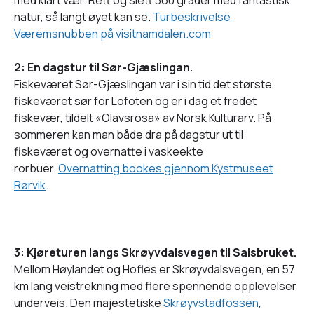
natur, så langt øyet kan se.
Turbeskrivelse
Væremsnubben på visitnamdalen.com
2: En dagstur til Sør-Gjæslingan.
Fiskeværet Sør-Gjæslingan var i sin tid det største
fiskeværet sør for Lofoten og er i dag et fredet
fiskevær, tildelt «Olavsrosa» av Norsk Kulturarv. På
sommeren kan man både dra på dagstur ut til
fiskeværet og overnatte i vaskeekte
rorbuer.
Overnatting bookes gjennom Kystmuseet
Rørvik
.
3: Kjøreturen langs Skrøyvdalsvegen til Salsbruket.
Mellom Høylandet og Hofles er Skrøyvdalsvegen, en 57
km lang veistrekning med flere spennende opplevelser
underveis. Den majestetiske
Skrøyvstadfossen
,