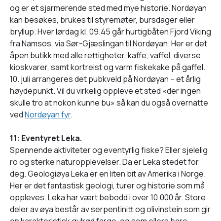
og er et sjarmerende sted med mye historie. Nordøyan
kan besøkes, brukes til styremøter, bursdager eller
bryllup. Hver lørdag kl. 09.45 går hurtigbåten Fjord Viking
fra Namsos, via Sør-Gjæslingan til Nordøyan. Her er det
åpen butikk med alle rettigheter, kaffe, vaffel, diverse
kioskvarer, samt kortreist og varm fiskekake på gaffel.
10. juli arrangeres det pubkveld på Nordøyan – et årlig
høydepunkt. Vil du virkelig oppleve et sted «der ingen
skulle tro at nokon kunne bu» så kan du også overnatte
ved
Nordøyan fyr
.
11: Eventyret Leka.
Spennende aktiviteter og eventyrlig fiske? Eller sjelelig
ro og sterke naturopplevelser. Da er Leka stedet for
deg. Geologiøya Leka er en liten bit av Amerika i Norge.
Her er det fantastisk geologi, turer og historie som må
oppleves. Leka har vært bebodd i over 10.000 år. Store
deler av øya består av serpentinitt og olivinstein som gir
en karakteristisk gulrød farge, og som ellers bare