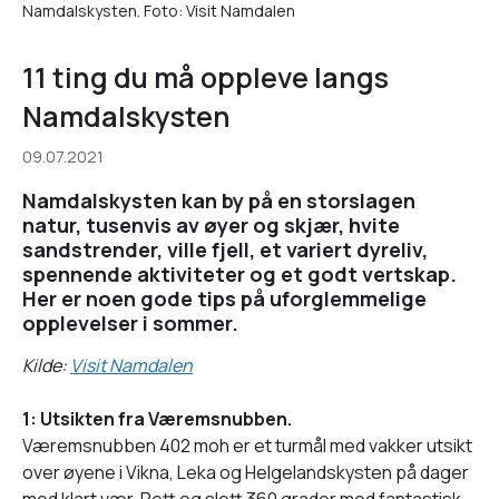
Namdalskysten. Foto: Visit Namdalen
11 ting du må oppleve langs
Namdalskysten
09.07.2021
Namdalskysten kan by på en storslagen
natur, tusenvis av øyer og skjær, hvite
sandstrender, ville fjell, et variert dyreliv,
spennende aktiviteter og et godt vertskap.
Her er noen gode tips på uforglemmelige
opplevelser i sommer.
Kilde:
Visit Namdalen
1: Utsikten fra Væremsnubben.
Væremsnubben 402 moh er et turmål med vakker utsikt
over øyene i Vikna, Leka og Helgelandskysten på dager
med klart vær. Rett og slett 360 grader med fantastisk