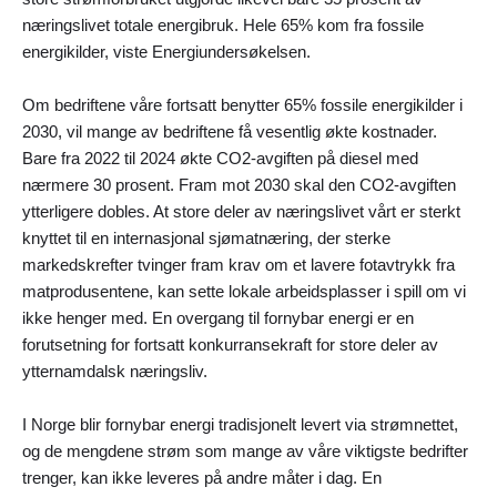
næringslivet totale energibruk. Hele 65% kom fra fossile
energikilder, viste Energiundersøkelsen.
Om bedriftene våre fortsatt benytter 65% fossile energikilder i
2030, vil mange av bedriftene få vesentlig økte kostnader.
Bare fra 2022 til 2024 økte CO2-avgiften på diesel med
nærmere 30 prosent. Fram mot 2030 skal den CO2-avgiften
ytterligere dobles. At store deler av næringslivet vårt er sterkt
knyttet til en internasjonal sjømatnæring, der sterke
markedskrefter tvinger fram krav om et lavere fotavtrykk fra
matprodusentene, kan sette lokale arbeidsplasser i spill om vi
ikke henger med. En overgang til fornybar energi er en
forutsetning for fortsatt konkurransekraft for store deler av
ytternamdalsk næringsliv.
I Norge blir fornybar energi tradisjonelt levert via strømnettet,
og de mengdene strøm som mange av våre viktigste bedrifter
trenger, kan ikke leveres på andre måter i dag. En