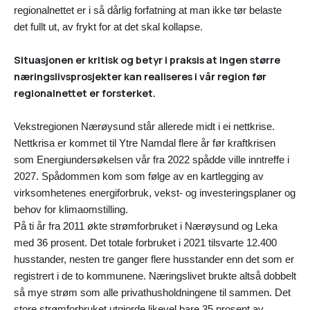
regionalnettet er i så dårlig forfatning at man ikke tør belaste
det fullt ut, av frykt for at det skal kollapse.
Situasjonen er kritisk og betyr i praksis at ingen større
næringslivsprosjekter kan realiseres i vår region før
regionalnettet er forsterket.
Vekstregionen Nærøysund står allerede midt i ei nettkrise.
Nettkrisa er kommet til Ytre Namdal flere år før kraftkrisen
som Energiundersøkelsen vår fra 2022 spådde ville inntreffe i
2027. Spådommen kom som følge av en kartlegging av
virksomhetenes energiforbruk, vekst- og investeringsplaner og
behov for klimaomstilling.
På ti år fra 2011 økte strømforbruket i Nærøysund og Leka
med 36 prosent. Det totale forbruket i 2021 tilsvarte 12.400
husstander, nesten tre ganger flere husstander enn det som er
registrert i de to kommunene. Næringslivet brukte altså dobbelt
så mye strøm som alle privathusholdningene til sammen. Det
store strømforbruket utgjorde likevel bare 35 prosent av