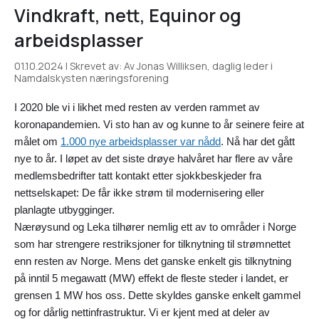
Vindkraft, nett, Equinor og
arbeidsplasser
01.10.2024 | Skrevet av: Av Jonas Williksen, daglig leder i
Namdalskysten næringsforening
I 2020 ble vi i likhet med resten av verden rammet av
koronapandemien. Vi sto han av og kunne to år seinere feire at
målet om
1.000 nye arbeidsplasser var nådd
. Nå har det gått
nye to år. I løpet av det siste drøye halvåret har flere av våre
medlemsbedrifter tatt kontakt etter sjokkbeskjeder fra
nettselskapet: De får ikke strøm til modernisering eller
planlagte utbygginger.
Nærøysund og Leka tilhører nemlig ett av to områder i Norge
som har strengere restriksjoner for tilknytning til strømnettet
enn resten av Norge. Mens det ganske enkelt gis tilknytning
på inntil 5 megawatt (MW) effekt de fleste steder i landet, er
grensen 1 MW hos oss. Dette skyldes ganske enkelt gammel
og for dårlig nettinfrastruktur. Vi er kjent med at deler av