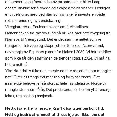
oppgradering og forsterking av strømnettet ut hit er i dag
eneste løsning for å trygge og skape arbeidsplasser. Heldigvis
er vi velsignet med bedrifter som ønsker å investere i både
eksisterende og ny verdiskaping.
Vi registrerer at Equinors planer om å elektrifisere
Haltenbanken fra Nærøysund nå brukes mot nettutbygging fra
Namsos til Nærøysund. Det er det samme nettet som vi
trenger for å trygge og skape jobber til folket i Nærøysund,
uavhengig av Eqiunors planer for Halten i 2030. Vi har bedrifter
som ikke får den strømmen de trenger i dag, i 2024. Vi må ha
bedre nett nå.
Ytre Namdal er ikke den eneste norske regionen som mangler
nett. Over alt trengs det mer ren og fornybar energi. Det
innmeldte behovet er så stort at hele Trøndelag og Norge vil
mangle strøm om få år. Det produseres for lite fornybar energi
lokalt, regionalt og nasjonalt.
Nettkrisa er her allerede. Kraftkrisa truer om kort tid.
Nytt og bedre strømnett ut til oss hjelper ikke, om det