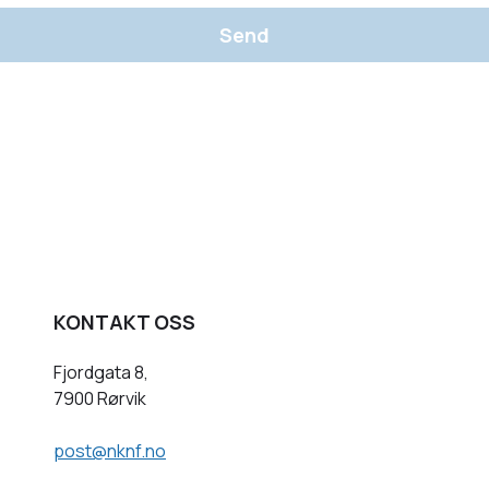
Send
KONTAKT OSS
Fjordgata 8,
7900 Rørvik
post@nknf.no