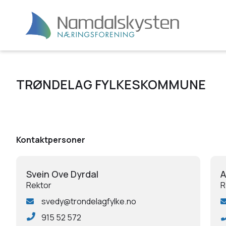
TRØNDELAG FYLKESKOMMUNE
Kontaktpersoner
Svein Ove Dyrdal
A
Rektor
R
svedy@trondelagfylke.no
915 52 572