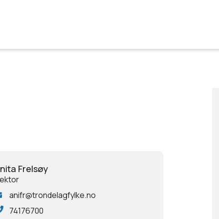
nita Frelsøy
ektor
anifr@trondelagfylke.no
74176700