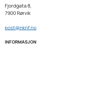
Fjordgata 8,
7900 Rørvik
post@nknf.no
INFORMASJON
Personvernserklæring
Cookies informasjon
Getynet CMS
| Webdesign og webutvikling av
DCode