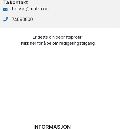
Ta kontakt
bosse@matra.no
74090800
Er dette din bedriftsprofil?
Klikk her for å be om redigeringstilgang
INFORMASJON