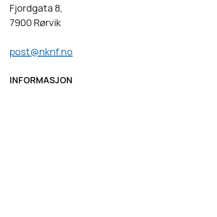
Fjordgata 8,
7900 Rørvik
post@nknf.no
INFORMASJON
Personvernserklæring
Cookies informasjon
Getynet CMS
| Webdesign og webutvikling av
DCode