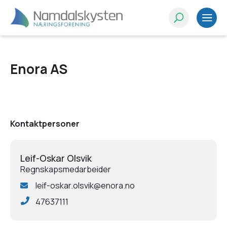
Enora AS
Kontaktpersoner
Leif-Oskar Olsvik
Regnskapsmedarbeider
leif-oskar.olsvik@enora.no
47637111