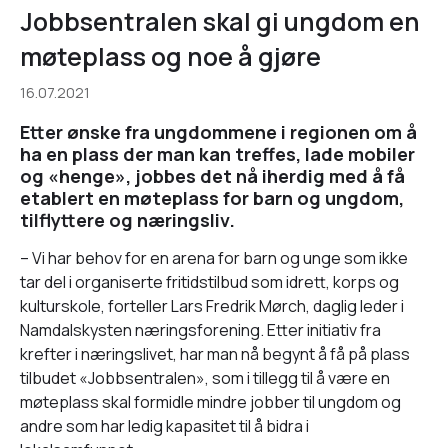
Jobbsentralen skal gi ungdom en
møteplass og noe å gjøre
16.07.2021
Etter ønske fra ungdommene i regionen om å
ha en plass der man kan treffes, lade mobiler
og «henge», jobbes det nå iherdig med å få
etablert en møteplass for barn og ungdom,
tilflyttere og næringsliv.
– Vi har behov for en arena for barn og unge som ikke
tar del i organiserte fritidstilbud som idrett, korps og
kulturskole, forteller Lars Fredrik Mørch, daglig leder i
Namdalskysten næringsforening. Etter initiativ fra
krefter i næringslivet, har man nå begynt å få på plass
tilbudet «Jobbsentralen», som i tillegg til å være en
møteplass skal formidle mindre jobber til ungdom og
andre som har ledig kapasitet til å bidra i