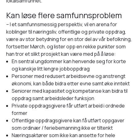
lokalsamfunnet.
Kan løse flere samfunnsproblem
– I et samfunnsmessig perspektiv, vil en arena for
koblinger til næringsliv, offentlige og private oppdrag,
være av stor betydning for en stor del av vår befolkning,
fortsetter Mørch, og lister opp en rekke punkter som
han tror et slikt prosjekt kan være med på å løse:
En sentral ungdommer kan henvende seg for korte
og kanskje litt lengre jobboppdrag
Personer med redusert arbeidsevne og anstrengt
økonomi, kan både bidra etter evne samt øke inntekt
Seniorer med kapasitet og kompetanse kan bidra til
oppdrag samt arbeidsleder funksjon
Private oppdragsgivere får utført arbeid i ordnede
former
Offentlige oppdragsgivere kan få utført oppgaver
som ordinær / feriebemanning ikke er tiltenkt
Næringsaktører som ikke kan ansette for hele