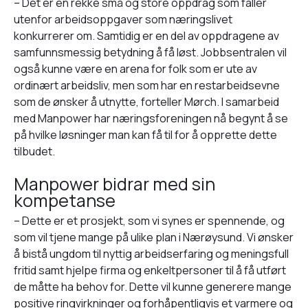
– Det er en rekke små og store oppdrag som faller
utenfor arbeidsoppgaver som næringslivet
konkurrerer om. Samtidig er en del av oppdragene av
samfunnsmessig betydning å få løst. Jobbsentralen vil
også kunne være en arena for folk som er ute av
ordinært arbeidsliv, men som har en restarbeidsevne
som de ønsker å utnytte, forteller Mørch. I samarbeid
med Manpower har næringsforeningen nå begynt å se
på hvilke løsninger man kan få til for å opprette dette
tilbudet.
Manpower bidrar med sin
kompetanse
– Dette er et prosjekt, som vi synes er spennende, og
som vil tjene mange på ulike plan i Nærøysund. Vi ønsker
å bistå ungdom til nyttig arbeidserfaring og meningsfull
fritid samt hjelpe firma og enkeltpersoner til å få utført
de måtte ha behov for. Dette vil kunne generere mange
positive ringvirkninger og forhåpentligvis et varmere og