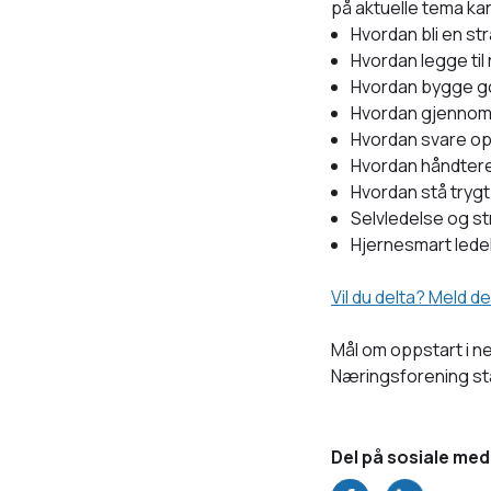
på aktuelle tema ka
Hvordan bli en st
Hvordan legge til
Hvordan bygge go
Hvordan gjennom
Hvordan svare opp
Hvordan håndtere
Hvordan stå trygt 
Selvledelse og s
Hjernesmart ledel
Vil du delta? Meld d
Mål om oppstart i n
Næringsforening stå
Del på sosiale med