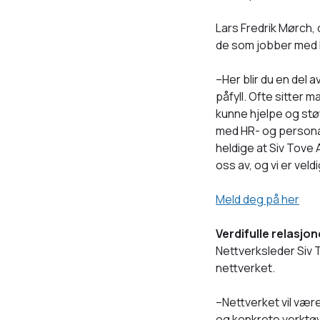
Lars Fredrik Mørch,
de som jobber med H
–Her blir du en del 
påfyll. Ofte sitter m
kunne hjelpe og stø
med HR- og personal
heldige at Siv Tove
oss av, og vi er veldi
Meld deg på her
Verdifulle relasjon
Nettverksleder Siv 
nettverket.
–Nettverket vil vær
og konkrete verktøy.