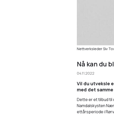
Nettverksleder Siv To
Nå kan du b
04.11.2022
Vil du utveksle 
med det samme s
Dette er et tilbud 
Namdalskysten Næri
ettårsperiode i Rørv