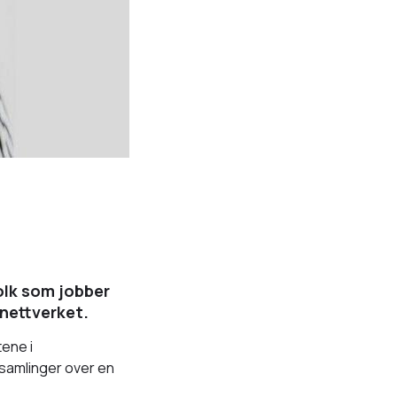
olk som jobber
nettverket.
tene i
samlinger over en