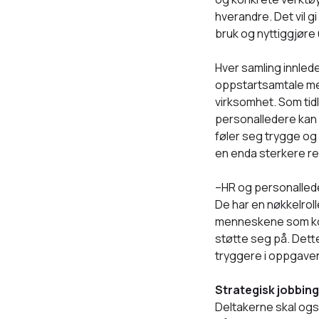
hverandre. Det vil g
bruk og nyttiggjøre 
Hver samling innlede
oppstartsamtale med 
virksomhet. Som tidl
personalledere kan h
føler seg trygge og 
en enda sterkere re
–HR og personalleder
De har en nøkkelrol
menneskene som kom
støtte seg på. Dette
tryggere i oppgaven
Strategisk jobbing
Deltakerne skal ogs