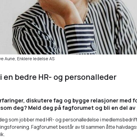
ve Aune, Enklere ledelse AS
li en bedre HR- og personalleder
erfaringer, diskutere fag og bygge relasjoner med f
om deg? Meld deg på fagforumet og bli en del av 
til deg som jobber med HR- og personalledelse i medlemsbedrif
ngsforening. Fagforumet består av til sammen åtte halvdags
ik.