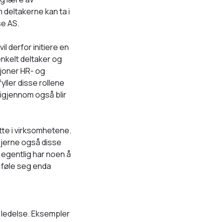
 deltakerne kan ta i
se AS.
l derfor initiere en
enkelt deltaker og
sjoner HR- og
yller disse rollene
rigjennom også blir
atte i virksomhetene.
gjerne også disse
egentlig har noen å
n føle seg enda
 ledelse. Eksempler