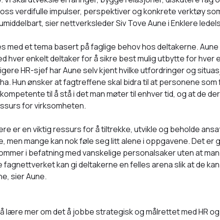
i oss verdifulle impulser, perspektiver og konkrete verktøy som
umiddelbart, sier nettverksleder Siv Tove Aune i Enklere ledel
s med et tema basert på faglige behov hos deltakerne. Aune vi
hver enkelt deltaker for å sikre best mulig utbytte for hver 
igere HR-sjef har Aune selv kjent hvilke utfordringer og situa
a. Hun ønsker at fagtreffene skal bidra til at personene som f
kompetente til å stå i det man møter til enhver tid, og at de de
ssurs for virksomheten.
e er en viktig ressurs for å tiltrekke, utvikle og beholde ans
le, men mange kan nok føle seg litt alene i oppgavene. Det er 
mer i befatning med vanskelige personalsaker uten at man 
 fagnettverket kan gi deltakerne en felles arena slik at de ka
e, sier Aune.
å lære mer om det å jobbe strategisk og målrettet med HR og