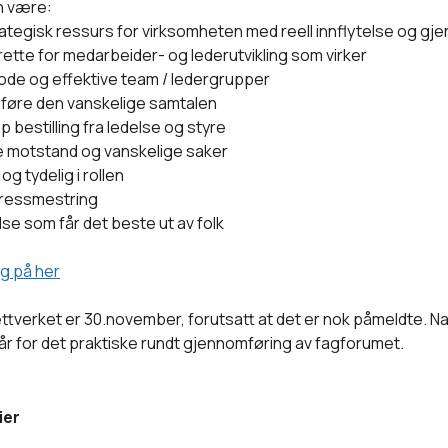
n være:
rategisk ressurs for virksomheten med reell innflytelse og g
 rette for medarbeider- og lederutvikling som virker
de og effektive team / ledergrupper
føre den vanskelige samtalen
 bestilling fra ledelse og styre
 motstand og vanskelige saker
og tydelig i rollen
tressmestring
se som får det beste ut av folk
eg på her
ettverket er 30.november, forutsatt at det er nok påmeldte. 
r for det praktiske rundt gjennomføring av fagforumet.
ier