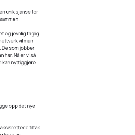
en unik sjanse for
k sammen.
t og jevnlig faglig
 nettverk vil man
r. De som jobber
har. Nå er vi så
i kan nyttiggjøre
ygge opp det nye
ksisrettede tiltak
og lære av