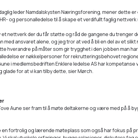
 daglig leder Namdalskysten Næringsforening, mener dette er 
R- og personalledelse til å skape et verdifullt faglig nettver
av et nettverk der du får støtte og råd de gangene du trenger de
an med ansvaret alene, og jeg tror at ved å bli en del av et slikt
tte hverandre på måter som gir trygghet i den jobben man ha
ledelse er nøkkelpersoner for rekrutteringsbehovet regionen 
 Aune i medlemsbedriften Enklere ledelse AS har kompetanse v
g glade for at vi kan tilby dette, sier Mørch.
er
Tove Aune ser fram til å møte deltakerne og være med på å b
e en fortrolig og lærende møteplass som også har fokus på pra
 Vi skal utveksle erfaringer, bygge relasjoner, diskutere fag 