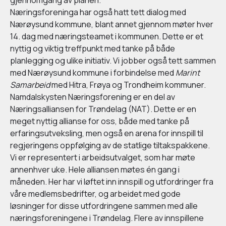
gjennomgang av planen.
Næringsforeninga har også hatt tett dialog med
Nærøysund kommune, blant annet gjennom møter hver
14. dag med næringsteamet i kommunen. Dette er et
nyttig og viktig treffpunkt med tanke på både
planlegging og ulike initiativ. Vi jobber også tett sammen
med Nærøysund kommune i forbindelse med
Marint
Samarbeid
med Hitra, Frøya og Trondheim kommuner.
Namdalskysten Næringsforening er en del av
Næringsalliansen for Trøndelag (NAT). Dette er en
meget nyttig allianse for oss, både med tanke på
erfaringsutveksling, men også en arena for innspill til
regjeringens oppfølging av de statlige tiltakspakkene.
Vi er representert i arbeidsutvalget, som har møte
annenhver uke. Hele alliansen møtes én gang i
måneden. Her har vi løftet inn innspill og utfordringer fra
våre medlemsbedrifter, og arbeidet med gode
løsninger for disse utfordringene sammen med alle
næringsforeningene i Trøndelag. Flere av innspillene