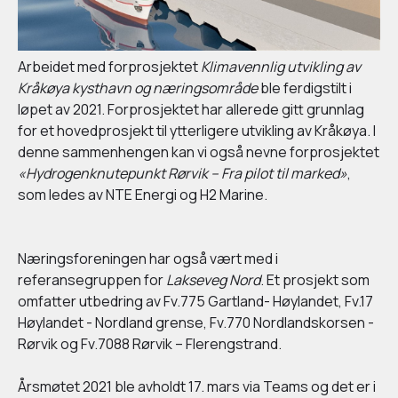
Arbeidet med forprosjektet
Klimavennlig utvikling av
Kråkøya kysthavn og næringsområde
ble ferdigstilt i
løpet av 2021. Forprosjektet har allerede gitt grunnlag
for et hovedprosjekt til ytterligere utvikling av Kråkøya. I
denne sammenhengen kan vi også nevne forprosjektet
«Hydrogenknutepunkt Rørvik – Fra pilot til marked»
,
som ledes av NTE Energi og H2 Marine.
Næringsforeningen har også vært med i
referansegruppen for
Lakseveg Nord
. Et prosjekt som
omfatter utbedring av Fv.775 Gartland- Høylandet, Fv.17
Høylandet - Nordland grense, Fv.770 Nordlandskorsen -
Rørvik og Fv.7088 Rørvik – Flerengstrand.
Årsmøtet 2021 ble avholdt 17. mars via Teams og det er i