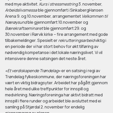
med mye aktivitet.
Kurs i stressmestring
3. november,
Arbeidslivsmessa
ble gjennomført i SinkabergHansen
Arena 9. og 10.november, arrangementet
Velkommen til
Nærøysund
ble gjennomført 10.november og
Bærekraftseminaret
ble gjennomført 29. og
30.november i Rørvik kirke – fire arrangement med gode
tilbakemeldinger. Spesielt er
rekrutteringsarbeid
viktig i
en periode der vi har stort behov for økt tilføring av
nødvendig kompetanse i det lokale næringslivet. Vi vil
intensivere denne satsingen det neste året.
«Et verdiskapende Trøndelag»
er en satsing i regi av
Trøndelag fylkeskommune, der næringsforeningen har
vært en viktig bidragsyter. Arbeidet har pågått gjennom
hele året med ulike treffpunkter for innspill og
medvirkning. Næringsforeninga har aktivt bidratt med
innspill i flere runder og arbeidet ble avsluttet med ei
samling på Stjørdal 2. november for endelig