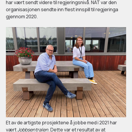
har vært sendt videre til regjeringsnivå. NAT var den
organisasjonen sendte inn flest innspill til regjeringa
gjennom 2020.
Et av de artigste prosjektene å jobbe med i 2021 har
vært
Jobbsentralen
. Dette var et resultat av at